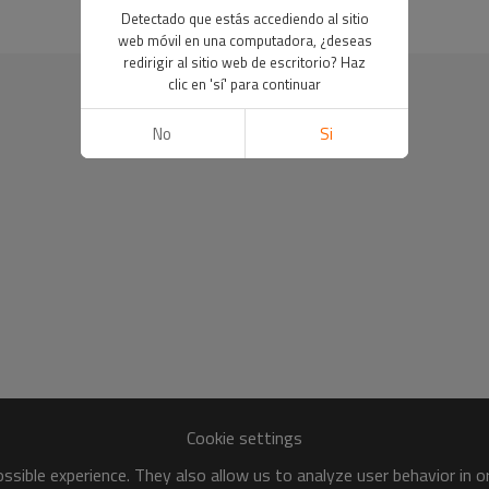
Detectado que estás accediendo al sitio
web móvil en una computadora, ¿deseas
redirigir al sitio web de escritorio? Haz
clic en 'sí' para continuar
No
Si
Cookie settings
sible experience. They also allow us to analyze user behavior in 