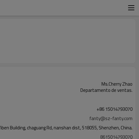
Ms.Cherry Zhao
Departamento de ventas.
+86 15014793070
fanty@sz-fanty.com
iben Building, chaguang Rd, nanshan dist, 518055, Shenzhen, China.
8615014793070