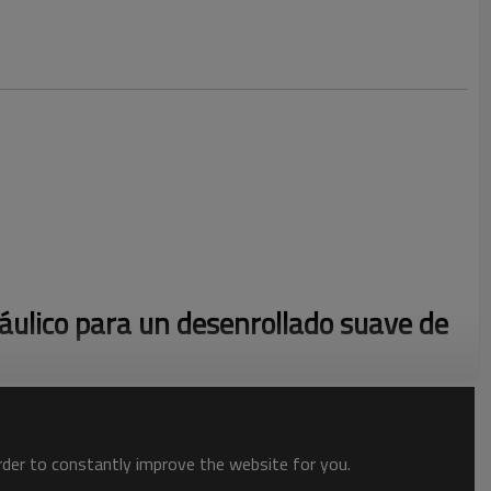
áulico para un desenrollado suave de
te: el desenrollador hidráulico destaca por el desenrollado de
Su sistema hidráulico garantiza un funcionamiento suave,
order to constantly improve the website for you.
y la distorsión del material. Esto mejora la productividad y