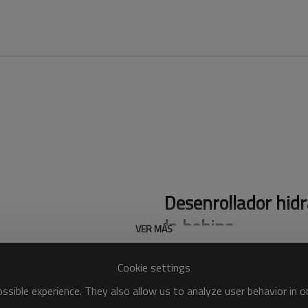
Desenrollador hidr
la bobina
VER MÁS
Desenrollado de bobinas eficien
Cookie settings
bobinas preciso y controlado. 
sible experience. They also allow us to analyze user behavior in 
minimizando las interrupciones 