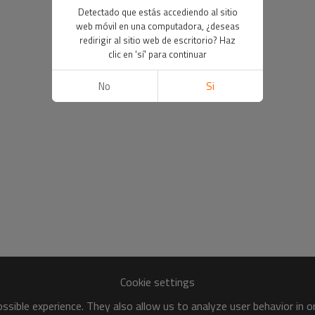
Detectado que estás accediendo al sitio
web móvil en una computadora, ¿deseas
redirigir al sitio web de escritorio? Haz
clic en 'sí' para continuar
No
Si
Cookie settings
sible experience. They also allow us to analyze user behavior in 