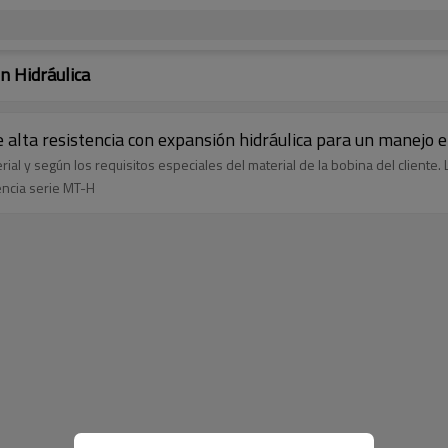
n Hidráulica
 alta resistencia con expansión hidráulica para un manejo e
l y según los requisitos especiales del material de la bobina del cliente. 
encia serie MT-H