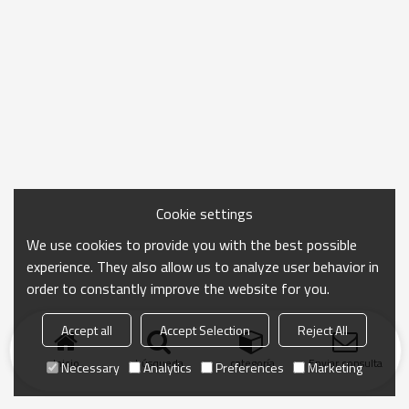
Cookie settings
We use cookies to provide you with the best possible
experience. They also allow us to analyze user behavior in
order to constantly improve the website for you.
Accept all
Accept Selection
Reject All
Inicio
búsqueda
categoría
Enviar consulta
Necessary
Analytics
Preferences
Marketing