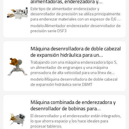
alimentadoras, enderezadora y
desenrolladora de precisión para
Este tipo de alimentador enderezador y
espesores de 0,6 a 6,0 mm
desenrollador de precisión se utiliza principalmente
para enderezar materiales con un espesor de 0,6 a
6,0 mm.
modelo:Alimentador enderezador desenrollador de
precisión serie DSF3
Máquina desenrolladora de doble cabezal
de expansión hidráulica para un
desenrollado suave de la bobina
Trabajando con una máquina enderezadora tipo S,
un alimentador de engranajes y una máquina
prensadora de alta velocidad para una línea de
estampado de laminación de alta velocidad.
modelo:Máquina desenrolladora de doble cabezal
de expansión hidráulica serie DBMT
Máquina combinada de enderezadora y
desenrollador de bobinas para
estampado de componentes de
El desenrollador y el enderezador están integrados,
automóviles
lo que ahorra espacio y los hace ideales para
procesar tableros.