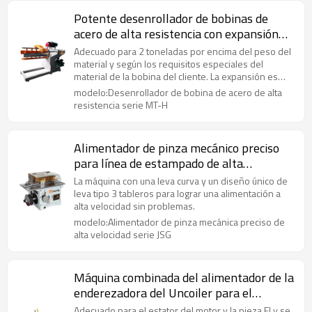
Potente desenrollador de bobinas de
acero de alta resistencia con expansión
hidráulica para un manejo eficiente de las
Adecuado para 2 toneladas por encima del peso del
bobinas
material y según los requisitos especiales del
material de la bobina del cliente. La expansión es
hidráulica.
modelo:Desenrollador de bobina de acero de alta
resistencia serie MT-H
Alimentador de pinza mecánico preciso
para línea de estampado de alta
velocidad
La máquina con una leva curva y un diseño único de
leva tipo 3 tableros para lograr una alimentación a
alta velocidad sin problemas.
modelo:Alimentador de pinza mecánica preciso de
alta velocidad serie JSG
Máquina combinada del alimentador de la
enderezadora del Uncoiler para el
estampado de alta velocidad del acero de
Adecuado para el estator del motor y la pieza EI y se