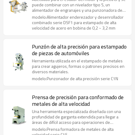
la bobina de 0,2~3,2m m
puede combinar con un nivelador tipo S, un
alimentador de engranajes y una punzonadora de
alta velocidad.
modelo:Alimentador enderezador y desenrollador
combinado serie DSF1 para estampado de alta
velocidad de acero en bobina de 0,2 ~ 3,2 mm
Punzón de alta precisión para estampado
de piezas de automóviles
Herramienta utilizada en el estampado de metales
para crear agujeros, formas o patrones precisos en
diversos materiales.
modelo:Punzonador de alta precisión serie C1N
Prensa de precisión para conformado de
metales de alta velocidad
Una herramienta especializada diseñada con una
profundidad de garganta extendida para llegar a
áreas de difícil acceso para operaciones de
punzonado precisas.
modelo:Prensa formadora de metales de alta
velocidad serie C1S